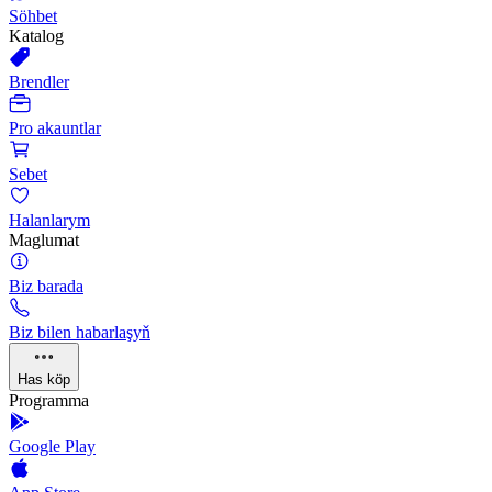
Söhbet
Katalog
Brendler
Pro akauntlar
Sebet
Halanlarym
Maglumat
Biz barada
Biz bilen habarlaşyň
Has köp
Programma
Google Play