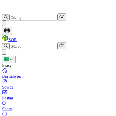
ZOR
Esasy
Baş sahypa
Söwda
Postlar
Shorts